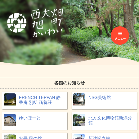
各館のお知らせ
FRENCH TEPPAN 静
NSG美術館
香庵 別邸 涵養荘
ゆいぽーと
北方文化博物館新潟分
館
安吾 風の館
新津記念館