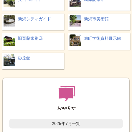
新潟シティガイド
新潟市美術館
旧齋藤家別邸
旭町学術資料展示館
砂丘館
2025年7月一覧