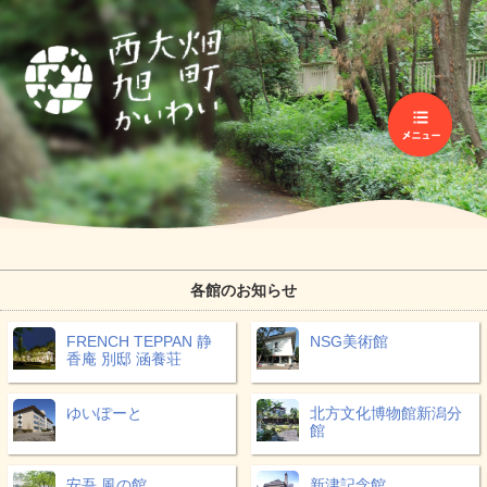
各館のお知らせ
FRENCH TEPPAN 静
NSG美術館
香庵 別邸 涵養荘
ゆいぽーと
北方文化博物館新潟分
館
安吾 風の館
新津記念館