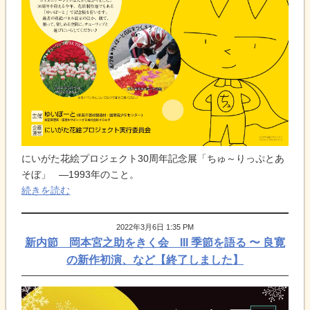
にいがた花絵プロジェクト30周年記念展「ちゅ～りっぷとあ
そぼ」 ―1993年のこと。
続きを読む
2022年3月6日 1:35 PM
新内節 岡本宮之助をきく会 III 季節を語る 〜 良寛
の新作初演、など【終了しました】