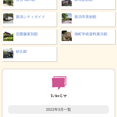
新潟シティガイド
新潟市美術館
旧齋藤家別邸
旭町学術資料展示館
砂丘館
2022年3月一覧