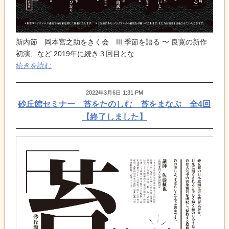
新内節 岡本宮之助をきく会 III 季節を語る 〜 良寛の新作
初演、など 2019年に続き３回目とな
続きを読む
2022年3月6日 1:31 PM
砂丘館セミナー 苔をたのしむ 苔をまなぶ 全4回
【終了しました】