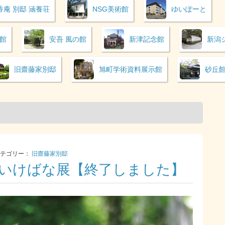
静香庵 別邸 涵養荘
NSG美術館
ゆいぽーと
館
安吾 風の館
新津記念館
新潟
旧齋藤家別邸
旭町学術資料展示館
砂丘
 カテゴリー：
旧齋藤家別邸
いけばな展【終了しました】