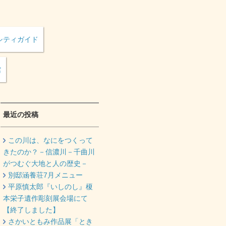
シティガイド
館
最近の投稿
この川は、なにをつくって
きたのか？－信濃川－千曲川
がつむぐ大地と人の歴史－
別邸涵養荘7月メニュー
平原慎太郎『いしのし』榎
本栄子遺作彫刻展会場にて
【終了しました】
さかいともみ作品展「とき