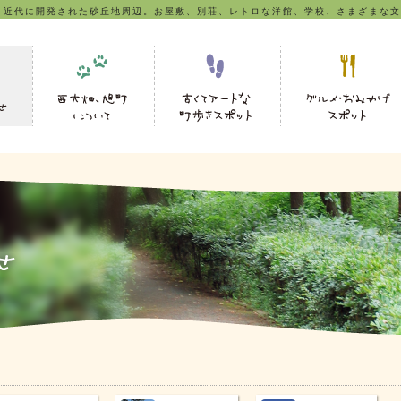
、近代に開発された砂丘地周辺。お屋敷、別荘、レトロな洋館、学校、さまざまな文