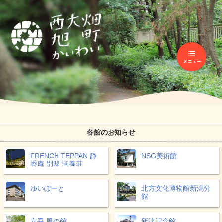
各館のお知らせ
FRENCH TEPPAN 静
NSG美術館
香庵 別邸 涵養荘
ゆいぽーと
北方文化博物館新潟分
館
安吾 風の館
新津記念館