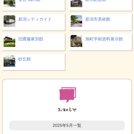
新潟シティガイド
新潟市美術館
旧齋藤家別邸
旭町学術資料展示館
砂丘館
2025年5月一覧