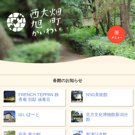
各館のお知らせ
FRENCH TEPPAN 静
NSG美術館
香庵 別邸 涵養荘
ゆいぽーと
北方文化博物館新潟分
館
安吾 風の館
新津記念館