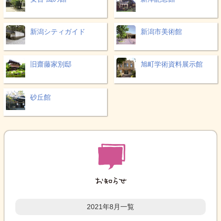
新潟シティガイド
新潟市美術館
旧齋藤家別邸
旭町学術資料展示館
砂丘館
2021年8月一覧