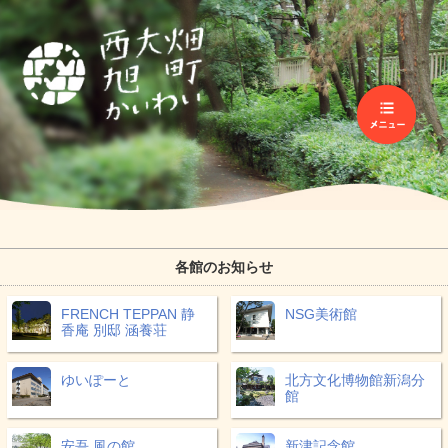
各館のお知らせ
FRENCH TEPPAN 静
NSG美術館
香庵 別邸 涵養荘
ゆいぽーと
北方文化博物館新潟分
館
安吾 風の館
新津記念館