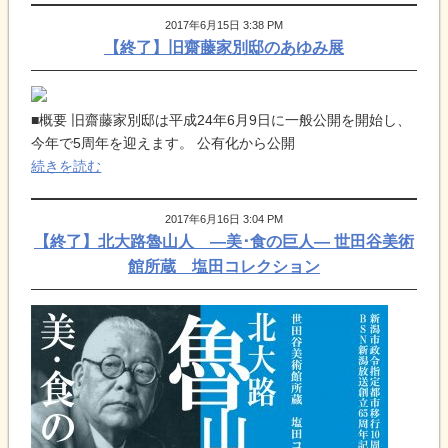
2017年6月15日 3:38 PM
【終了】旧齋藤家別邸のあゆみ展
■概要 旧齋藤家別邸は平成24年6月9日に一般公開を開始し、
今年で5周年を迎えます。 公有化から公開
続きを読む
2017年6月16日 3:04 PM
【終了】北大路魯山人 ―美･食の巨人― 世田谷美術
館所蔵 塩田コレクション