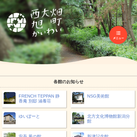
各館のお知らせ
FRENCH TEPPAN 静
NSG美術館
香庵 別邸 涵養荘
ゆいぽーと
北方文化博物館新潟分
館
安吾 風の館
新津記念館