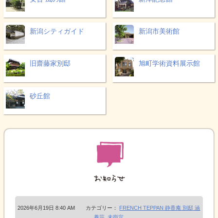
新潟シティガイド
新潟市美術館
旧齋藤家別邸
旭町学術資料展示館
砂丘館
2026年6月19日 8:40 AM カテゴリー：
FRENCH TEPPAN 静香庵 別邸 涵
養荘
,
未指定